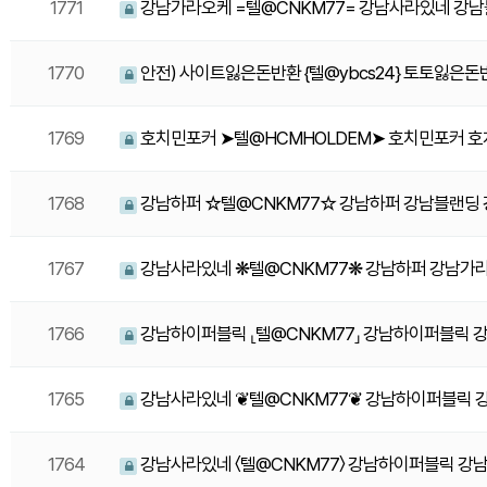
1771
강남가라오케 =텔@CNKM77= 강남사라있네 강
1770
안전) 사이트잃은돈반환 {텔@ybcs24} 토토잃은
1769
호치민포커 ➤텔@HCMHOLDEM➤ 호치민포커 
1768
강남하퍼 ☆텔@CNKM77☆ 강남하퍼 강남블랜딩
1767
강남사라있네 ❋텔@CNKM77❋ 강남하퍼 강남가
1766
강남하이퍼블릭 ⸤텔@CNKM77⸥ 강남하이퍼블릭 
1765
강남사라있네 ❦텔@CNKM77❦ 강남하이퍼블릭 
1764
강남사라있네 〈텔@CNKM77〉 강남하이퍼블릭 강