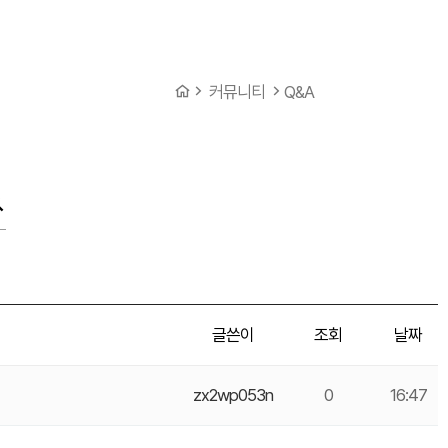
커뮤니티
Q&A
글쓴이
조회
날짜
zx2wp053n
0
16:47