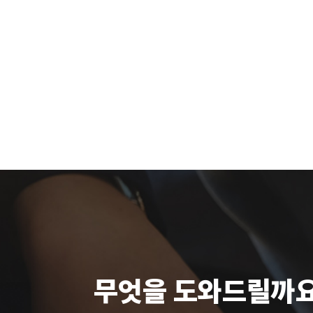
무엇을 도와드릴까